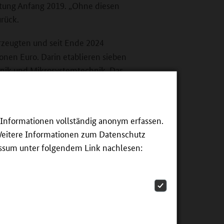
ltung Anfang 2019. „Ohne diesen
urück.
zeugten und seit Ende 2024
ionen Euro. Darin etablieren sieben
onik und Mikrosystemtechnik. Das
iterbildung für Fach- und
e Informationen vollständig anonym erfassen.
Weitere Informationen zum Datenschutz
essum unter folgendem Link nachlesen: