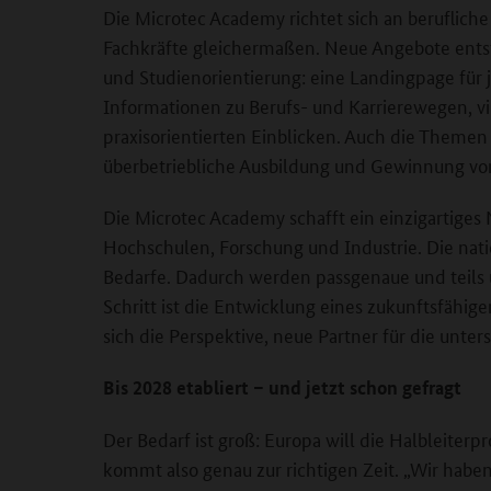
Die Microtec Academy richtet sich an beruflic
Fachkräfte gleichermaßen. Neue Angebote entst
und Studienorientierung: eine Landingpage für
Informationen zu Berufs- und Karrierewegen, v
praxisorientierten Einblicken. Auch die Themen 
überbetriebliche Ausbildung und Gewinnung von
Die Microtec Academy schafft ein einzigartiges
Hochschulen, Forschung und Industrie. Die nation
Bedarfe. Dadurch werden passgenaue und teils ü
Schritt ist die Entwicklung eines zukunftsfähig
sich die Perspektive, neue Partner für die un
Bis 2028 etabliert – und jetzt schon gefragt
Der Bedarf ist groß: Europa will die Halbleiter
kommt also genau zur richtigen Zeit. „Wir haben 