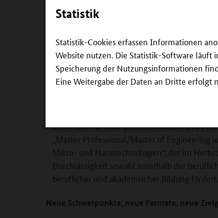
Quednau, Projektleiterin von skills4chips am FB
Statistik
3
Sämtliche Ergebnisse aus BM = x
fließen in die
werden verstetigt und mit neuen Angeboten er
Statistik-Cookies erfassen Informationen an
beispielsweise:
Website nutzen. Die Statistik-Software läuft
Speicherung der Nutzungsinformationen findet
das digitale Training an komplexen Maschinen
Eine Weitergabe der Daten an Dritte erfolgt n
Technologielabor – eine Art „Flugsimulator“ f
um neue Lerninhalte und XR-Elemente erweit
den Qualifizierungsangeboten verzahnt wird
der in BM = x³ konzipierte, modulare Doppel
„Master Professional/Master of Engineering
Mikro- und Nanotechnologien“, der im Herbst 
Durchlässigkeit sowohl innerhalb der beruflic
beruflicher und akademischer Bildung fördert
Neue Schwerpunkte, neue Formate, neue Ziel