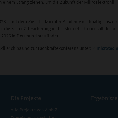
n einem Strang ziehen, um die Zukunft der Mikroelektronik i
r 2028 – mit dem Ziel, die Microtec Academy nachhaltig auszu
ür die Fachkräftesicherung in der Mikroelektronik soll die 
z 2026 in Dortmund stattfindet.
kills4chips und zur Fachkräftekonferenz unter:
microtec-
Die Projekte
Ergebnisse
Alle Projekte von A bis Z
Energiewende schaffen