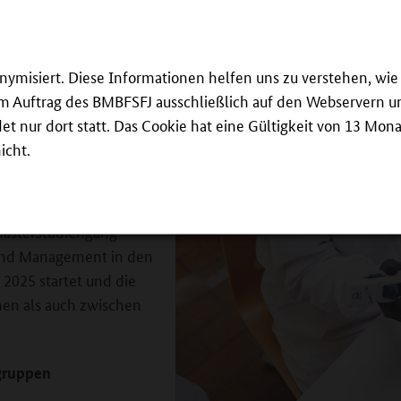
H.
 Microtec Academy ein,
gänzt. Dazu gehören
onymisiert. Diese Informationen helfen uns zu verstehen, w
 im Auftrag des BMBFSFJ ausschließlich auf den Webservern un
 nur dort statt. Das Cookie hat eine Gültigkeit von 13 Mona
 im Virtuellen
icht.
ür den Reinraum –, das
ert und noch stärker mit
masterstudiengang
 und Management in den
2025 startet und die
hen als auch zwischen
.
gruppen