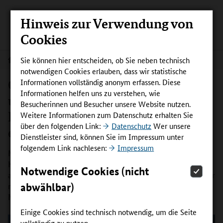
Hinweis zur Verwendung von
Cookies
Sie können hier entscheiden, ob Sie neben technisch
Aktuelles
notwendigen Cookies erlauben, dass wir statistische
Groß gedacht und nachhaltig
Informationen vollständig anonym erfassen. Diese
Informationen helfen uns zu verstehen, wie
umgesetzt mit InnoVET: KI-
Besucherinnen und Besucher unsere Website nutzen.
Bildungsangebote erfolgreich
Weitere Informationen zum Datenschutz erhalten Sie
über den folgenden Link:
Datenschutz
Wer unsere
etabliert
Dienstleister sind, können Sie im Impressum unter
folgendem Link nachlesen:
Impressum
Mehrere Hundert Auszubildende und Fachkräfte haben die
Kurse zu Künstliche Intelligenz und Maschinellem Lernen
Notwendige Cookies (nicht
aus dem InnoVET-Projekt KI B³ bereits durchlaufen. Immer
abwählbar)
mehr Kammern wollen einsteigen und die frei verfügbaren
Materialien nutzen.
Einige Cookies sind technisch notwendig, um die Seite
vollständig zu nutzen.