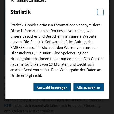
Statistik
Statistik-Cookies erfassen Informationen anonymisiert.
Diese Informationen helfen uns zu verstehen, wie
unsere Besucher und Besucherinnen unsere Website
nutzen. Die Statistik-Software läuft im Auftrag des
BMBFSFJ ausschließlich auf den Webservern unseres
Dienstleisters „ITZBund“. Eine Speicherung der
Nutzungsinformationen findet nur dort statt. Das Cookie
Copyright:
Adobe Stock/Gorodenkoff
hat eine Gültigkeit von 13 Monaten und löscht sich
anschließend von selbst. Eine Weitergabe der Daten an
Dritte erfolgt nicht.
Das kann sich sehen lassen! 600 Absolventinnen und
Absolventen bei der Zusatzqualifikation, bald 65 beim Geprüften
Auswahl bestätigen
Alle auswählen
Berufsspezialisten – und viele Kammern, die die
Bildungsangebote zu Künstlicher Intelligenz und Maschinellem
Lernen anbieten. Die Entwicklungen des InnoVET-Projekts
KI B³
haben sich eineinhalb Jahre nach Ende der Förderung
erfolgreich am Markt etabliert.