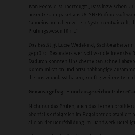
Ivan Pecovic ist überzeugt: „Dass inzwischen 2
unser Gesamtpaket aus UCAN-Prüfungssoftware,
Gemeinsam haben wir ein System entwickelt, da
Prüfungswesen führt.“
Das bestätigt Lucie Wedekind, Sachbearbeiteri
geprüft: „Besonders wertvoll war die intensive
Dadurch konnten Unsicherheiten schnell abgeba
Kommunikation und ortsunabhängige Zusammena
die uns veranlasst haben, künftig weitere Teil
Genauso gefragt – und ausgezeichnet: der e
Nicht nur das Prüfen, auch das Lernen profitie
ebenfalls erfolgreich im Regelbetrieb etablier
alle an der Berufsbildung im Handwerk Beteilig