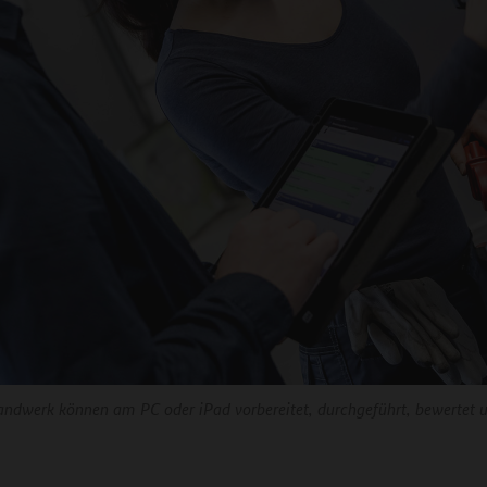
andwerk können am PC oder iPad vorbereitet, durchgeführt, bewertet 