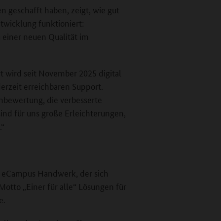
 geschafft haben, zeigt, wie gut
wicklung funktioniert:
 einer neuen Qualität im
 wird seit November 2025 digital
erzeit erreichbaren Support.
hbewertung, die verbesserte
d für uns große Erleichterungen,
.“
der eCampus Handwerk, der sich
otto „Einer für alle“ Lösungen für
e.