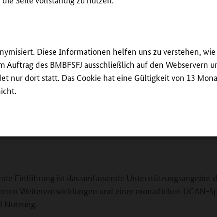
cher Prüfungen mit UCAN
ht. Der digitale Ansatz
h und ermöglicht
iner kurzen
onymisiert. Diese Informationen helfen uns zu verstehen, w
n für alle Beteiligten als
 im Auftrag des BMBFSFJ ausschließlich auf den Webservern un
er Einführungsphase war
 nur dort statt. Das Cookie hat eine Gültigkeit von 13 Mona
gswesen, unserer
icht.
 dem persönlichen
. Dadurch sind wir heute
Auch das Friseurhandwerk prüft bereits 
ient und größtenteils
Copyright:
ZWH
kende Einführung ist das umfassende Unterstützungsangebot d
tierten Weiterentwicklungen und einer monatlichen UCAN-S
d Nutzung.