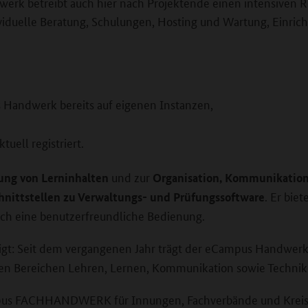
werk betreibt auch hier nach Projektende einen intensiven R
duelle Beratung, Schulungen, Hosting und Wartung, Einricht
Handwerk bereits auf eigenen Instanzen,
tuell registriert.
und zur
lung von Lerninhalten
Organisation, Kommunikation 
. Er bie
hnittstellen zu Verwaltungs- und Prüfungssoftware
ch eine benutzerfreundliche Bedienung.
ätigt: Seit dem vergangenen Jahr trägt der eCampus Handwer
 den Bereichen Lehren, Lernen, Kommunikation sowie Technik
us FACHHANDWERK für Innungen, Fachverbände und Kreis