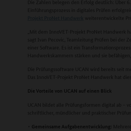
Die Zahlen belegen den Erfolg deutlich: Über
Einführungsprozess in digitales Prüfen erfolgr
Projekt ProNet Handwerk
weiterentwickelte P
„Mit dem InnoVET-Projekt ProNet Handwerk habe
sagt Ivan Pecovic, Teamleitung Prüfen bei der Z
einer Software. Es ist ein Transformationsproz
Handwerkskammern stärken und sie befähigen, 
Die Prüfungssoftware UCAN wird bereits seit meh
Das InnoVET-Projekt ProNet Handwerk hat diese
Die Vorteile von UCAN auf einen Blick
UCAN bildet alle Prüfungsformen digital ab – 
schriftlicher, mündlicher und praktischer Prüfu
Mehrere 
Gemeinsame Aufgabenentwicklung: