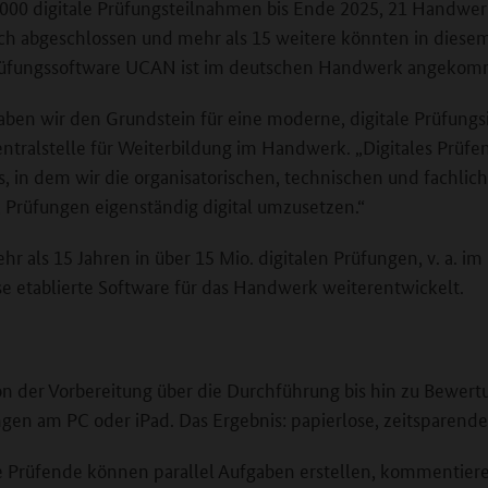
 6.000 digitale Prüfungsteilnahmen bis Ende 2025, 21 Hand
eich abgeschlossen und mehr als 15 weitere könnten in diesem
rüfungssoftware UCAN ist im deutschen Handwerk angekom
n wir den Grundstein für eine moderne, digitale Prüfungsi
entralstelle für Weiterbildung im Handwerk. „Digitales Prüfen
ess, in dem wir die organisatorischen, technischen und fachl
Prüfungen eigenständig digital umzusetzen.“
r als 15 Jahren in über 15 Mio. digitalen Prüfungen, v. a. im
 etablierte Software für das Handwerk weiterentwickelt.
von der Vorbereitung über die Durchführung bis hin zu Bewe
ngen am PC oder iPad. Das Ergebnis: papierlose, zeitsparend
Prüfende können parallel Aufgaben erstellen, kommentieren