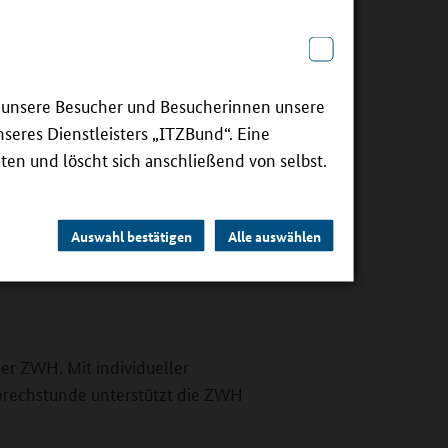
ie unsere Besucher und Besucherinnen unsere
seres Dienstleisters „ITZBund“. Eine
ten und löscht sich anschließend von selbst.
digital.
Auswahl bestätigen
Alle auswählen
er ZWH. Mit individueller
prechstunde unterstützt die ZWH