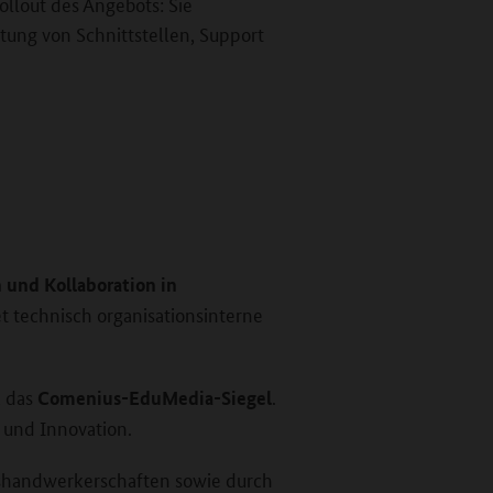
ollout des Angebots: Sie
ung von Schnittstellen, Support
und Kollaboration in
tet technisch organisationsinterne
k das
.
Comenius-EduMedia-Siegel
 und Innovation.
handwerkerschaften sowie durch