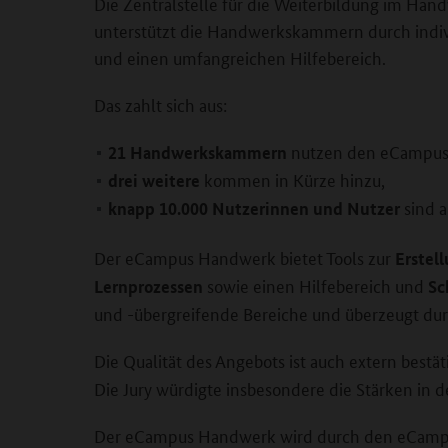
Die Zentralstelle für die Weiterbildung im Hand
unterstützt die Handwerkskammern durch indivi
und einen umfangreichen Hilfebereich.
Das zahlt sich aus:
nutzen den eCampus 
21 Handwerkskammern
kommen in Kürze hinzu,
drei weitere
sind ak
knapp 10.000 Nutzerinnen und Nutzer
Der eCampus Handwerk bietet Tools zur
Erstel
sowie einen Hilfebereich und
Lernprozessen
Sc
und -übergreifende Bereiche und überzeugt dur
Die Qualität des Angebots ist auch extern best
Die Jury würdigte insbesondere die Stärken in
Der eCampus Handwerk wird durch den eCamp