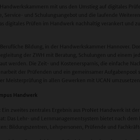
1 Handwerkskammern mit uns den Umstieg auf digitales Prüfen
 Service- und Schulungsangebot und die laufende Weiterent
s digitales Prüfen im Handwerk nachhaltig verankert und zu
n Berufliche Bildung, in der Handwerkskammer Hannover. Dort
 Begleitung der ZWH mit Beratung, Schulungen und einem jed
ut werden. Die Zeit- und Kostenersparnis, die einfache Nac
rbeit der Prüfenden und ein gemeinsamer Aufgabenpool sin
e der Meisterprüfung in allen Gewerken mit UCAN umzusetzen
Campus Handwerk
rt: Ein zweites zentrales Ergebnis aus ProNet Handwerk ist 
t hat: Das Lehr- und Lernmanagementsystem bietet nach dem M
ten: Bildungszentren, Lehrpersonen, Prüfende und Fachkräft