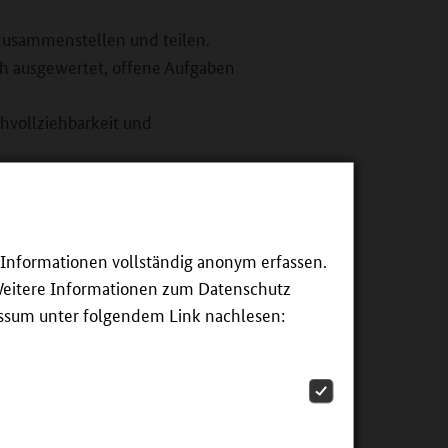
zusammenstellen und teilen.
h ausgewertet, offene Aufgaben
hvollziehbarkeit und
ungsschritt. Integrierte
e Informationen vollständig anonym erfassen.
Weitere Informationen zum Datenschutz
Prüfen wagte. Heute finden dort
essum unter folgendem Link nachlesen: