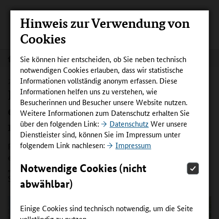
Hinweis zur Verwendung von
Cookies
Sie können hier entscheiden, ob Sie neben technisch
Aktuelles
notwendigen Cookies erlauben, dass wir statistische
Informationen vollständig anonym erfassen. Diese
28.05.2026
Informationen helfen uns zu verstehen, wie
Berufsorientierung im Handwerk
Besucherinnen und Besucher unsere Website nutzen.
einfach machen: mobil, praktisch,
Weitere Informationen zum Datenschutz erhalten Sie
maßgeschneidert
über den folgenden Link:
Datenschutz
Wer unsere
Dienstleister sind, können Sie im Impressum unter
folgendem Link nachlesen:
Impressum
Praxis erleben, Talente entdecken, berufliche Perspektiven
entwickeln: Mit mobilen Werkstätten bringt das Projekt
Notwendige Cookies (nicht
„HeldinEn“ handwerkliche Berufsorientierung direkt an
Schulen – und trifft damit auf große Nachfrage.
abwählbar)
Einige Cookies sind technisch notwendig, um die Seite
vollständig zu nutzen.