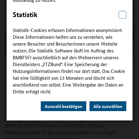
Statistik
Statistik-Cookies erfassen Informationen anonymisiert.
Diese Informationen helfen uns zu verstehen, wie
unsere Besucher und Besucherinnen unsere Website
nutzen. Die Statistik-Software läuft im Auftrag des
BMBFSFJ ausschließlich auf den Webservern unseres
Dienstleisters „ITZBund“. Eine Speicherung der
Die Handwerksmeister der Kammer bringen mit mobilen Werkstätten die
Berufsorientierung an die Schulen.
Nutzungsinformationen findet nur dort statt. Das Cookie
Copyright:
Handwerkskammer Osnabrück
hat eine Gültigkeit von 13 Monaten und löscht sich
anschließend von selbst. Eine Weitergabe der Daten an
Dritte erfolgt nicht.
Berufsorientierung im Handwerk braucht Praxis – doch viele
Schulen haben weder Werkräume noch die nötige Ausstattung.
Auswahl bestätigen
Alle auswählen
Genau hier setzt das
InnoVET PLUS-Projekt HeldinEn
an:
Mobile Werkstätten bringen handwerkliches Ausprobieren
direkt zu den Schülerinnen und Schülern. Und das
maßgeschneidert für den jeweiligen Bedarf, vom Tages-
Workshop bis hin zur Projektwoche.