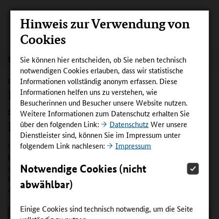
Hinweis zur Verwendung von
Cookies
Sie können hier entscheiden, ob Sie neben technisch
Aktuelles
notwendigen Cookies erlauben, dass wir statistische
Informationen vollständig anonym erfassen. Diese
PRAXISPROJEKTE | KAUFMÄNNISCHE BERUFE
Informationen helfen uns zu verstehen, wie
Innovationskompetenz frühzeitig
Besucherinnen und Besucher unsere Website nutzen.
stärken: Azubis lösen Praxis-
Weitere Informationen zum Datenschutz erhalten Sie
Probleme
über den folgenden Link:
Datenschutz
Wer unsere
Dienstleister sind, können Sie im Impressum unter
folgendem Link nachlesen:
Impressum
Wie entsteht Innovationskompetenz bereits in der
kaufmännischen Ausbildung? Mit dieser Frage beschäftigt
Notwendige Cookies (nicht
sich das Projekt InnoHubAzubi. Die erste Erprobung des
handlungsorientierten Konzepts mit knapp 40
abwählbar)
Auszubildenden ist jetzt gestartet.
Einige Cookies sind technisch notwendig, um die Seite
vollständig zu nutzen.