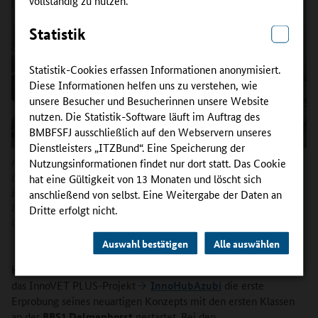
Statistik
Statistik-Cookies erfassen Informationen anonymisiert.
Diese Informationen helfen uns zu verstehen, wie
unsere Besucher und Besucherinnen unsere Website
nutzen. Die Statistik-Software läuft im Auftrag des
BMBFSFJ ausschließlich auf den Webservern unseres
Dienstleisters „ITZBund“. Eine Speicherung der
Nutzungsinformationen findet nur dort statt. Das Cookie
Projektstart von InnoHubAzubi an der BBS1 Delmenhorst:
Christine Kreuzer, Nataly Stimpel, Melina Wesp sowie die Lehrkräfte
hat eine Gültigkeit von 13 Monaten und löscht sich
Björn Mokwinski und Saskia Witte begleiten den Auftakt des
anschließend von selbst. Eine Weitergabe der Daten an
Innovationsprojekts im schulischen Lernkontext.
Dritte erfolgt nicht.
Copyright:
Björn Mokwinski
Auswahl bestätigen
Alle auswählen
Können Azubis zu Innovatoren werden? Anfang April 2026 hat
das InnoVET PLUS-Projekt
InnoHubAzubi
die erste
Erprobung seines neuartigen Konzepts mit den ersten Klassen
an der
BBS1 Delmenhorst
gestartet. Bei den