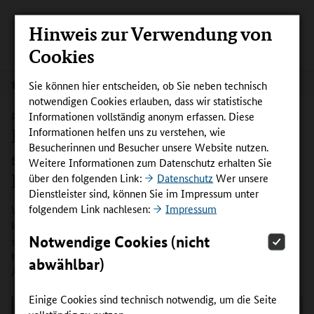
Hinweis zur Verwendung von
Cookies
Sie können hier entscheiden, ob Sie neben technisch
Aktuelles
notwendigen Cookies erlauben, dass wir statistische
Informationen vollständig anonym erfassen. Diese
PRAXISPROJEKTE | KAUFMÄNNISCHE BERUFE
Informationen helfen uns zu verstehen, wie
Innovationskompetenz frühzeitig
Besucherinnen und Besucher unsere Website nutzen.
stärken: Azubis lösen Praxis-
Weitere Informationen zum Datenschutz erhalten Sie
Probleme
über den folgenden Link:
Datenschutz
Wer unsere
Dienstleister sind, können Sie im Impressum unter
folgendem Link nachlesen:
Impressum
Wie entsteht Innovationskompetenz bereits in der
kaufmännischen Ausbildung? Mit dieser Frage beschäftigt
Notwendige Cookies (nicht
sich das Projekt InnoHubAzubi. Die erste Erprobung des
handlungsorientierten Konzepts mit knapp 40
abwählbar)
Auszubildenden ist jetzt gestartet.
Einige Cookies sind technisch notwendig, um die Seite
vollständig zu nutzen.