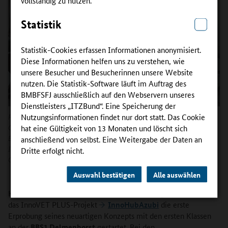
Statistik
Statistik-Cookies erfassen Informationen anonymisiert.
Diese Informationen helfen uns zu verstehen, wie
unsere Besucher und Besucherinnen unsere Website
nutzen. Die Statistik-Software läuft im Auftrag des
BMBFSFJ ausschließlich auf den Webservern unseres
Dienstleisters „ITZBund“. Eine Speicherung der
Nutzungsinformationen findet nur dort statt. Das Cookie
Projektstart von InnoHubAzubi an der BBS1 Delmenhorst:
Christine Kreuzer, Nataly Stimpel, Melina Wesp sowie die Lehrkräfte
hat eine Gültigkeit von 13 Monaten und löscht sich
Björn Mokwinski und Saskia Witte begleiten den Auftakt des
anschließend von selbst. Eine Weitergabe der Daten an
Innovationsprojekts im schulischen Lernkontext.
Dritte erfolgt nicht.
Copyright:
Björn Mokwinski
Auswahl bestätigen
Alle auswählen
Können Azubis zu Innovatoren werden? Anfang April 2026 hat
das InnoVET PLUS-Projekt
InnoHubAzubi
die erste
Erprobung seines neuartigen Konzepts mit den ersten Klassen
an der
BBS1 Delmenhorst
gestartet. Bei den