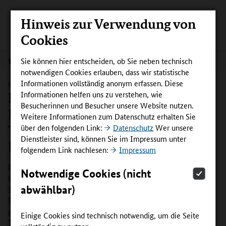
Hinweis zur Verwendung von
Cookies
Sie können hier entscheiden, ob Sie neben technisch
Aktuelles
notwendigen Cookies erlauben, dass wir statistische
Informationen vollständig anonym erfassen. Diese
08.- 09. OKTOBER 2026 | BERLIN
Informationen helfen uns zu verstehen, wie
InnoVET PLUS Fachtagung 2026:
Besucherinnen und Besucher unsere Website nutzen.
Fachkräfte gewinnen.
Weitere Informationen zum Datenschutz erhalten Sie
Transformation gestalten.
über den folgenden Link:
Datenschutz
Wer unsere
Dienstleister sind, können Sie im Impressum unter
Berufsbildung stärken.
folgendem Link nachlesen:
Impressum
08.-09. Oktober 2026
Die InnoVET PLUS Fachtagung am
Notwendige Cookies (nicht
bietet Lösungen und Transferimpulse aus dem Wettbewerb
abwählbar)
InnoVET PLUS für die Herausforderungen der beruflichen
Bildung. Drei abwechslungsreiche Themenwelten
präsentieren die Bandbreite der 28 Projekte. Exklusive
Einige Cookies sind technisch notwendig, um die Seite
Talkrunden und der Austauch mit dem Fachpublikum der
vollständig zu nutzen.