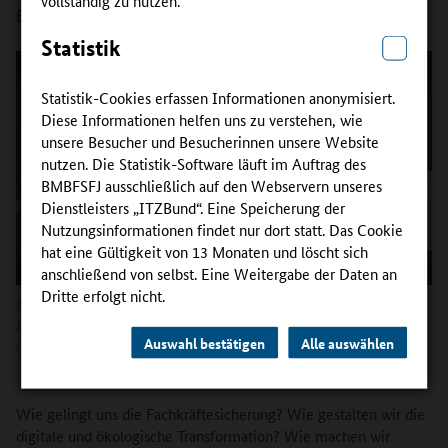
Berufsbildung sorgen für neue Perspektiven.
Statistik
Statistik-Cookies erfassen Informationen anonymisiert.
Diese Informationen helfen uns zu verstehen, wie
unsere Besucher und Besucherinnen unsere Website
nutzen. Die Statistik-Software läuft im Auftrag des
BMBFSFJ ausschließlich auf den Webservern unseres
Dienstleisters „ITZBund“. Eine Speicherung der
Nutzungsinformationen findet nur dort statt. Das Cookie
hat eine Gültigkeit von 13 Monaten und löscht sich
anschließend von selbst. Eine Weitergabe der Daten an
Dritte erfolgt nicht.
Bei der InnoVET-Fachkonferenz fiel der offizielle Startschuss für die neuen
InnoVET PLUS-Projekte.
Auswahl bestätigen
Alle auswählen
Copyright:
Bundesinstitut für Berufsbildung/Ralf Rühmeier
Wie gelingt uns die Fachkräftesicherung? Wie gestalten wir die
digitale und ökologische Transformation? Wie machen wir