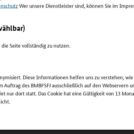
rtkooperation verbunden.
enschutz
Wer unsere Dienstleister sind, können Sie im Impr
el einer Verhaltensbeobachtung von Tieren durchgeführt. Die
er, motivierender Einstieg, der die Fähigkeit zur Reflexion fö
ld- und Videomaterial und fördert zusätzlich Medienkompe
wählbar)
örderung von Verantwortung für das Tier. Insgesamt besitzt 
, soziale und personale Kompetenzen gleichermaßen an. Gleic
die Seite vollständig zu nutzen.
ng durch das Bildungspersonal.
Lernformate – bei passender Rahmung und klaren Absprachen 
der Lernortkooperation leisten können. Entscheidend für die
onymisiert. Diese Informationen helfen uns zu verstehen, w
truktur, praxisnaher Gestaltung und verlässlicher Kooperat
 im Auftrag des BMBFSFJ ausschließlich auf den Webservern un
 nur dort statt. Das Cookie hat eine Gültigkeit von 13 Mona
icht.
ss Lernortkooperation kein standardisiertes Konzept ist, so
n jeweiligen Rahmenbedingungen der Beteiligten ab. Zugleic
zial bieten, Lernorte stärker zu vernetzen und die Ausbildu