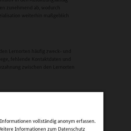
ehmen zunehmend ab, wodurch
ialisation weiterhin maßgeblich
den Lernorten häufig zweck‑ und
swege, fehlende Kontaktdaten und
Verzahnung zwischen den Lernorten
entwickelt und diskutiert:
tischen Sensibilisierung für
e Informationen vollständig anonym erfassen.
mit einem hohen Abstimmungs- und
Weitere Informationen zum Datenschutz