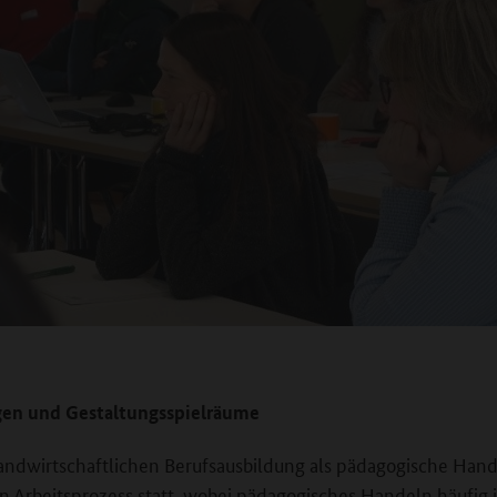
gen und Gestaltungsspielräume
landwirtschaftlichen Berufsausbildung als pädagogische Han
n Arbeitsprozess statt, wobei pädagogisches Handeln häufig i