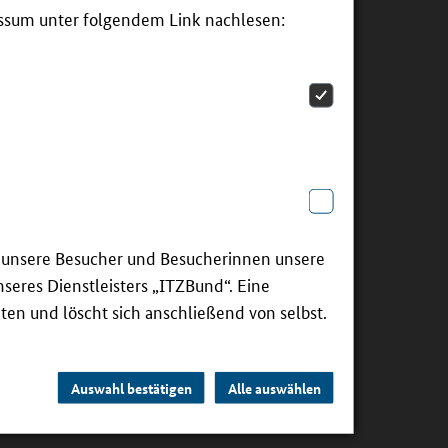
essum unter folgendem Link nachlesen:
s erweist sich vor allem in den
rdert. Zugleich erfordert dieser
tenzen.
dieses Lernformat das größte
hzeitig stellt sie hohe
– wertvolle Beiträge zur
 erfolgreiche Umsetzung ist ein
ie unsere Besucher und Besucherinnen unsere
ion zwischen den Lernorten.
seres Dienstleisters „ITZBund“. Eine
ten und löscht sich anschließend von selbst.
ndern ein dynamischer
h wird deutlich, dass gemeinsame
Auswahl bestätigen
Alle auswählen
ngsqualität zu verbessern.