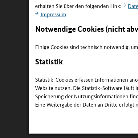
Koordinationsaufwand im Rahmen der Lerno
erhalten Sie über den folgenden Link:
Dat
Die Großmethode „Fallstudie“ wird am Beispi
Impressum
frühen Ausbildungsjahren als niedrigschwellig
Ansatz klare Regelungen zum Umgang mit Bi
Notwendige Cookies (nicht ab
Die Großmethode „Praxisaufgabe“ dient der F
Entwicklungspotenzial: Sie spricht fachliche
Einige Cookies sind technisch notwendig, um 
Anforderungen an Organisation und Begleitu
Statistik
Insgesamt zeigte sich, dass alle entwickelten 
Tierwohlbildung und einer Qualitätssteigerung 
Statistik-Cookies erfassen Informationen an
ausgewogenes Zusammenspiel von didaktischer S
Website nutzen. Die Statistik-Software läuft
Speicherung der Nutzungsinformationen findet
Fazit und Ausblick
Eine Weitergabe der Daten an Dritte erfolgt n
Das zweite Kreativforum verdeutlicht erneut, da
Gestaltungsprozess. Dieser hängt stark von de
Aufgabenformate mit Praxisbezug ein hohes Poten