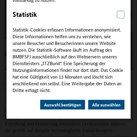
Statistik
Statistik-Cookies erfassen Informationen anonymisiert.
Diese Informationen helfen uns zu verstehen, wie
unsere Besucher und Besucherinnen unsere Website
nutzen. Die Statistik-Software läuft im Auftrag des
BMBFSFJ ausschließlich auf den Webservern unseres
Dienstleisters „ITZBund“. Eine Speicherung der
Nutzungsinformationen findet nur dort statt. Das Cookie
hat eine Gültigkeit von 13 Monaten und löscht sich
Das Lernstrategietraining „Ich schaff’ das!“ erprobt „learn.SHK“ mit SHK-
Auszubildenden einer Berufsschule in Freiburg.
anschließend von selbst. Eine Weitergabe der Daten an
Copyright:
learn.SHK
Dritte erfolgt nicht.
Auswahl bestätigen
Alle auswählen
Das
InnoVET PLUS-Projekt learn.SHK
will die berufliche
Bildung im Sanitär-, Heizungs- und Klimahandwerk durch die
Erprobung und Etablierung innovativer Lernkonzepte stärken,
die gezielt auf aktuelle technologische Entwicklungen –
insbesondere im Bereich regenerativer Energien – ausgerichtet