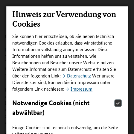
Hinweis zur Verwendung von
Cookies
Sie können hier entscheiden, ob Sie neben technisch
Aktuelles
notwendigen Cookies erlauben, dass wir statistische
Informationen vollständig anonym erfassen. Diese
LERNSTRATEGIETRAINING | SHK
Informationen helfen uns zu verstehen, wie
Lernstrategietraining „Ich schaff’
Besucherinnen und Besucher unsere Website nutzen.
das!“ als Ergänzung für den
Weitere Informationen zum Datenschutz erhalten Sie
Berufsschulunterricht
über den folgenden Link:
Datenschutz
Wer unsere
Dienstleister sind, können Sie im Impressum unter
folgendem Link nachlesen:
Impressum
Effektive Lerntechniken aufzuzeigen, die in der Ausbildung
und beim lebenslangen Lernen helfen – das hat sich das
Notwendige Cookies (nicht
InnoVET PLUS-Projekt „learn.SHK“ zur Aufgabe gemacht
und ein Lernstrategietraining entwickelt, das bisher in mit
abwählbar)
zwei Berufsschulklassen für SHK-Auszubildende erprobt
wurde.
Einige Cookies sind technisch notwendig, um die Seite
vollständig zu nutzen.