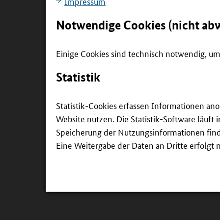
Impressum
und Unternehmen eingesetzt werden. Methodisch-
verschiedene Zielgruppen (Schüler, Azubis, Er
Notwendige Cookies (nicht ab
sowie fächer-, branchen- und berufsübergreifend
Das Lehr- und Lernkonzept wird in der ÜBS Bi
Einige Cookies sind technisch notwendig, um 
Ausbildungspersonal und Azubis sowie in Kooper
Statistik
Innovationsmanagement der Technischen Univers
fließende Integration in den Ausbildungsalltag 
Ausbildung, Weiterbildung und Berufsorientier
Statistik-Cookies erfassen Informationen an
der Region Chemnitz erprobt.
Website nutzen. Die Statistik-Software läuft
Speicherung der Nutzungsinformationen findet
Transfer
Eine Weitergabe der Daten an Dritte erfolgt n
Das Konzept soll nach erfolgreicher Erprobung
werden. Das Projekt baut zudem ein Netzwerk 
Unternehmen, Weiterbildungsinteressierten und