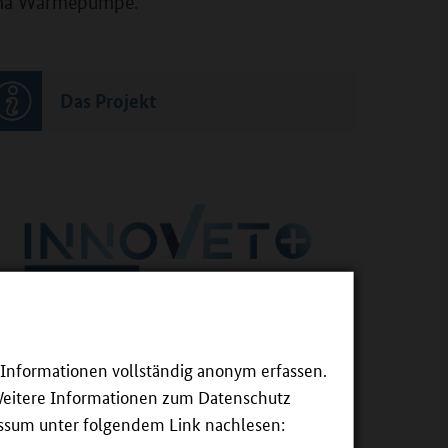
hema Wärmepumpe.
Das Projekt
e Informationen vollständig anonym erfassen.
ele
Weitere Informationen zum Datenschutz
Lernmodule mit digitalen und realen Sequenzen zum
essum unter folgendem Link nachlesen:
ema Wärmepumpe