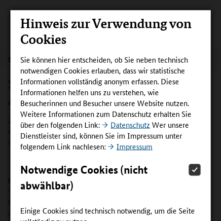
Hinweis zur Verwendung von
Cookies
Sie können hier entscheiden, ob Sie neben technisch
Die Projekte
notwendigen Cookies erlauben, dass wir statistische
Start2train – Start-ups in die duale
Informationen vollständig anonym erfassen. Diese
Informationen helfen uns zu verstehen, wie
Ausbildung begleiten
Besucherinnen und Besucher unsere Website nutzen.
Weitere Informationen zum Datenschutz erhalten Sie
Zwei Modellregionen in Sachsen und Rheinland-Pfalz
über den folgenden Link:
Datenschutz
Wer unsere
erproben Netzwerke für Verbundausbildung, um
Dienstleister sind, können Sie im Impressum unter
Ausbildung in Start-ups möglich zu machen.
folgendem Link nachlesen:
Impressum
Notwendige Cookies (nicht
Herausforderung
abwählbar)
Start-ups haben einen hohen Bedarf an qualifizierten
Fachkräften und sind zugleich durch ihr agiles, innovatives und
Einige Cookies sind technisch notwendig, um die Seite
oft internationales Arbeitsumfeld ein besonders attraktiver
vollständig zu nutzen.