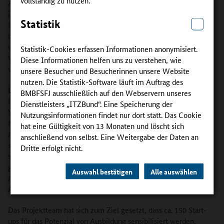
Arbeitgeber. Sie bieten jungen Erwachsenen Chancen, Prozesse
in Unternehmen aktiv mitzugestalten. Trotz dieser attraktiven
Statistik
Rahmenbedingungen bilden bislang nur fünf Prozent der Start-
ups aus. Das Ziel von Start2train ist die Erschließung von Start-
ups für die Berufsausbildung, indem vorhandene
Statistik-Cookies erfassen Informationen anonymisiert.
Verbundstrukturen genutzt und neue Netzwerke aufgebaut
Diese Informationen helfen uns zu verstehen, wie
werden.
unsere Besucher und Besucherinnen unsere Website
nutzen. Die Statistik-Software läuft im Auftrag des
Lösung
BMBFSFJ ausschließlich auf den Webservern unseres
Das Projekt baut dafür Netzwerkstrukturen der
Dienstleisters „ITZBund“. Eine Speicherung der
Verbundausbildung in den zwei kontrastierenden
Nutzungsinformationen findet nur dort statt. Das Cookie
Modellregionen auf: Während in Sachsen als außerschulischer
hat eine Gültigkeit von 13 Monaten und löscht sich
Ausbildungsort überbetriebliche Bildungsträger vorherrschen,
anschließend von selbst. Eine Weitergabe der Daten an
sind es in Rheinland-Pfalz Groß- und Mittelbetriebe. Dadurch
Dritte erfolgt nicht.
sollen die Rahmenbedingungen für Ausbildung in Start-ups
geschaffen werden, die noch nicht komplette
Auswahl bestätigen
Alle auswählen
Ausbildungskapazität erreicht haben oder nicht alle
Ausbildungsinhalte abdecken können.
Das Projektteam hat sich zum Ziel gesetzt, dass ca. 150 Start-
ups für das Potenzial von Ausbildung sensibilisiert werden.