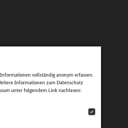
Handwerk durch Microcredentials
aufbahnkonzept des Handwerks und prüft, wie sie sinnvoll
e Informationen vollständig anonym erfassen.
Weitere Informationen zum Datenschutz
essum unter folgendem Link nachlesen: