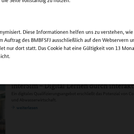
InnoVEtion57 – Innovation & Vocational
Lernmodule für die digitale Transformation machen Ausbildung in 
Elektrotechnik attraktiver und schaffen hochqualifizierte Fachkräfte
weiterlesen
onymisiert. Diese Informationen helfen uns zu verstehen, w
 im Auftrag des BMBFSFJ ausschließlich auf den Webservern un
 nur dort statt. Das Cookie hat eine Gültigkeit von 13 Mona
icht.
interSim – Digital Lernen durch interak
Ein digitales Qualifizierungsangebot erschließt das Potenzial von 
und Abwasserwirtschaft.
weiterlesen