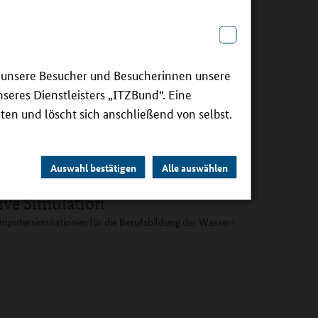
 Education in der Region 57
den Bereichen Maschinenbau, Informatik und
.
ie unsere Besucher und Besucherinnen unsere
seres Dienstleisters „ITZBund“. Eine
ten und löscht sich anschließend von selbst.
Auswahl bestätigen
Alle auswählen
tive Simulation
Computersimulationen für die Berufsbildung der Wasser-