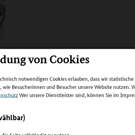
ndung von Cookies
InnoFort – Innovative Fortbildung im 
Das Projekt erforscht den Einsatz von Microcredentials im Berufsl
ins Berufsbildungssystem integriert werden können.
echnisch notwendigen Cookies erlauben, dass wir statistisch
weiterlesen
n, wie Besucherinnen und Besucher unsere Website nutzen. 
enschutz
Wer unsere Dienstleister sind, können Sie im Impr
wählbar)
die Seite vollständig zu nutzen.