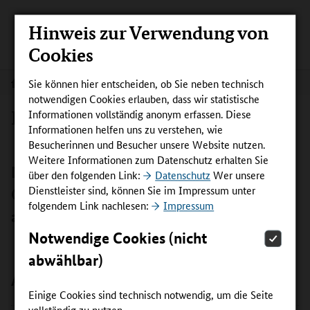
Hinweis zur Verwendung von
Cookies
Sie können hier entscheiden, ob Sie neben technisch
Die Projekte
notwendigen Cookies erlauben, dass wir statistische
Energiewende schaffen
Informationen vollständig anonym erfassen. Diese
Informationen helfen uns zu verstehen, wie
Besucherinnen und Besucher unsere Website nutzen.
Weitere Informationen zum Datenschutz erhalten Sie
Diese Projekte schaffen
über den folgenden Link:
Datenschutz
Wer unsere
Dienstleister sind, können Sie im Impressum unter
Qualifizierungsangebote für den Umstieg
folgendem Link nachlesen:
Impressum
auf Erneuerbare Energien:
Notwendige Cookies (nicht
abwählbar)
Alle Projekte zum Thema
Einige Cookies sind technisch notwendig, um die Seite
vollständig zu nutzen.