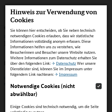
Hinweis zur Verwendung von
Cookies
Sie können hier entscheiden, ob Sie neben technisch
notwendigen Cookies erlauben, dass wir statistische
IM NETZWERK MEHR ERREICHEN
Informationen vollständig anonym erfassen. Diese
Lernortkooperationen ausbauen
Informationen helfen uns zu verstehen, wie
Besucherinnen und Besucher unsere Website nutzen.
Weitere Informationen zum Datenschutz erhalten Sie
Ergebnisse
über den folgenden Link:
Datenschutz
Wer unsere
Dienstleister sind, können Sie im Impressum unter
folgendem Link nachlesen:
Impressum
Praxishandbuch zum Thema Lernortkooperation: Gemeinsam st
für Azubis
Notwendige Cookies (nicht
abwählbar)
Einige Cookies sind technisch notwendig, um die Seite
vollständig zu nutzen.