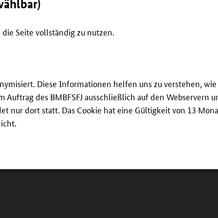
wählbar)
die Seite vollständig zu nutzen.
Presse
Hier finden Sie Informationen zu Pressemitteilungen und
Pressekonferenzen über InnoVET.
onymisiert. Diese Informationen helfen uns zu verstehen, w
weiterlesen
 im Auftrag des BMBFSFJ ausschließlich auf den Webservern un
 nur dort statt. Das Cookie hat eine Gültigkeit von 13 Mona
icht.