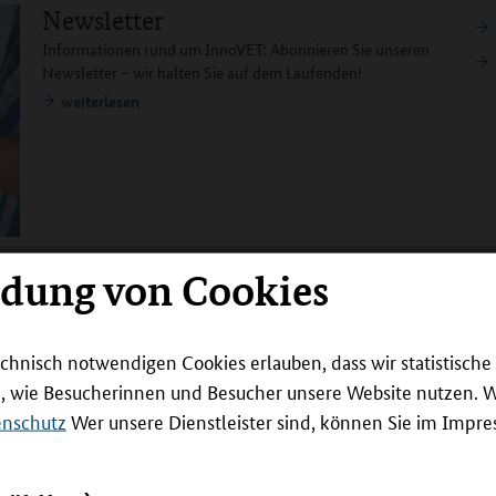
Newsletter
Informationen rund um InnoVET: Abonnieren Sie unseren
Newsletter – wir halten Sie auf dem Laufenden!
weiterlesen
ndung von Cookies
Infomaterialien
Materialien zu InnoVET wie Flyer, Publikationen und ein
echnisch notwendigen Cookies erlauben, dass wir statistisch
Informationsvideo finden Sie hier.
n, wie Besucherinnen und Besucher unsere Website nutzen. 
weiterlesen
enschutz
Wer unsere Dienstleister sind, können Sie im Impr