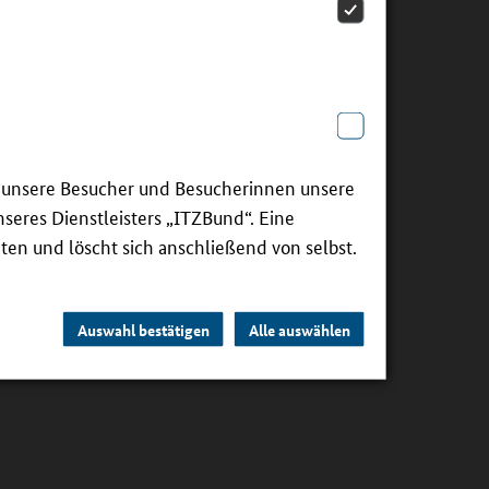
ie unsere Besucher und Besucherinnen unsere
seres Dienstleisters „ITZBund“. Eine
ten und löscht sich anschließend von selbst.
Auswahl bestätigen
Alle auswählen