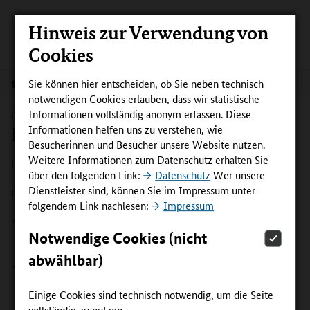
Hinweis zur Verwendung von
Cookies
Sie können hier entscheiden, ob Sie neben technisch
Newsletter
notwendigen Cookies erlauben, dass wir statistische
Informationen vollständig anonym erfassen. Diese
01.02.2024
NEWSLETTER FEBRUAR 2024
Informationen helfen uns zu verstehen, wie
InnoVET-Newsletter Nr. 8
Besucherinnen und Besucher unsere Website nutzen.
Weitere Informationen zum Datenschutz erhalten Sie
Liebe Leserinnen und Leser,
über den folgenden Link:
Datenschutz
Wer unsere
Dienstleister sind, können Sie im Impressum unter
neues Jahr, neue Perspektiven – und viel Bewegung:
folgendem Link nachlesen:
Impressum
Lernorte und -szenarien in der virtuellen Realität schafft das
Notwendige Cookies (nicht
Projekt ABBO mit seinem LUMIS Campus. Dieser verbindet
VR-Umgebung, AR-Szenarien und Lernmanagement-System.
abwählbar)
Impulse für die Berufsbildung in der Mikro- und
Nanotechnologie setzt das Projekt BM = x³ mit der Microtec
Einige Cookies sind technisch notwendig, um die Seite
Academy: 60 Module ermöglichen maßgeschneiderte
vollständig zu nutzen.