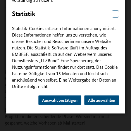
Bildungsangebote für den High-Tech-Bereich.
Neue und überzeugende Konzepte brauchen Unterstützung,
Statistik
um sich durchzusetzen – das hat das Team der InnoVET-
Begleitforschung am BIBB für den Abschluss „Geprüfter
Berufsspezialist“ festgestellt.
Statistik-Cookies erfassen Informationen anonymisiert.
Geschäftsführer Markus Dodel von Elektro Schlecker aus Ulm
Diese Informationen helfen uns zu verstehen, wie
muss davon keiner überzeugen: Sein neuer „Geprüfter
unsere Besucher und Besucherinnen unsere Website
Berufsspezialist für intelligente Gebäudetechnik und
nutzen. Die Statistik-Software läuft im Auftrag des
Systemvernetzung“ nimmt ihm als Experte für Smart Home
BMBFSFJ ausschließlich auf den Webservern unseres
viel Arbeit ab.
Dienstleisters „ITZBund“. Eine Speicherung der
Nutzungsinformationen findet nur dort statt. Das Cookie
Parallel laufen Transfer und Verstetigung der InnoVET-
hat eine Gültigkeit von 13 Monaten und löscht sich
Ergebnisse: Neben dem Bericht vom Transfer-Workshop in Bonn
anschließend von selbst. Eine Weitergabe der Daten an
gibt es hierzu Updates aus den Projekten BIRD und SiA-NRW.
Dritte erfolgt nicht.
Und die Projekte ProNet Handwerk und LBT Forward starten in
diesem Jahr ihre lang erwarteten Aufstiegsfortbildungen.
Auswahl bestätigen
Alle auswählen
Derweil geht der Auswahlprozess der neuen InnoVET Plus-
Projekte in die entscheidende Phase: Wir sind maximal
gespannt, welche Vorhaben ab Mai starten!