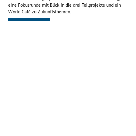
eine Fokusrunde mit Blick in die drei Teilprojekte und ein
World Café zu Zukunftsthemen.
Erfahren Sie mehr
Personalisiertes Lernen mit KI in der Aus-
und Weiterbildung: SPERLE-Fachtag
Künstliche Intelligenz in der Berufsbildung – darauf liegt der