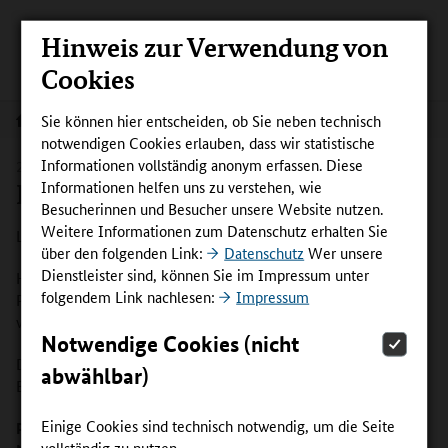
Hinweis zur Verwendung von
Cookies
Sie können hier entscheiden, ob Sie neben technisch
Newsletter
notwendigen Cookies erlauben, dass wir statistische
Informationen vollständig anonym erfassen. Diese
28.09.2022
NEWSLETTER SEPTEMBER 2022
Informationen helfen uns zu verstehen, wie
InnoVET-Newsletter Nr. 3
Besucherinnen und Besucher unsere Website nutzen.
Weitere Informationen zum Datenschutz erhalten Sie
Liebe Leserinnen und Leser,
über den folgenden Link:
Datenschutz
Wer unsere
Dienstleister sind, können Sie im Impressum unter
Herbstzeit ist Erntezeit – das gilt auch für unsere InnoVET-
folgendem Link nachlesen:
Impressum
Projekte! Nach knapp zwei Jahren Laufzeit dürfen immer mehr
von ihnen die Früchte ihrer Arbeit einfahren.
Notwendige Cookies (nicht
Daraus haben wir für Sie dieses Menü exzellenter beruflicher
abwählbar)
Bildung zusammengestellt:
Einige Cookies sind technisch notwendig, um die Seite
Projekt „UpTrain“: Verkehrsunternehmen | Fachkarriere |
vollständig zu nutzen.