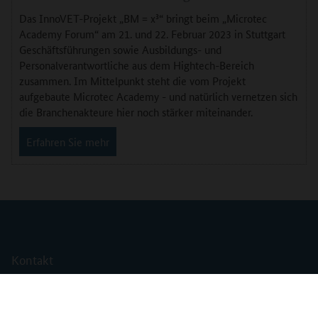
Das InnoVET-Projekt „BM = x³“ bringt beim „Microtec
Academy Forum“ am 21. und 22. Februar 2023 in Stuttgart
Geschäftsführungen sowie Ausbildungs- und
Personalverantwortliche aus dem Hightech-Bereich
zusammen. Im Mittelpunkt steht die vom Projekt
aufgebaute Microtec Academy - und natürlich vernetzen sich
die Branchenakteure hier noch stärker miteinander.
Erfahren Sie mehr
Kontakt
Impressum
Erklärung zur Barrierefreiheit