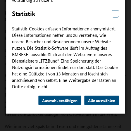
Neun-Euro-Ticket
Projekt „BM = x³“: Mikro- und Nanotechnologie | Fachkräfte |
Statistik
Goldstaub
Statistik-Cookies erfassen Informationen anonymisiert.
Projekt „SPERLE“: Metallberufe | Personalisiertes Lernen |
Diese Informationen helfen uns zu verstehen, wie
kleine Revolution
unsere Besucher und Besucherinnen unsere Website
nutzen. Die Statistik-Software läuft im Auftrag des
Und welche Saat bringt InnoVET für die Zukunft aus? Das Team
BMBFSFJ ausschließlich auf den Webservern unseres
der Begleitforschung an der Universität Magdeburg untersucht,
Dienstleisters „ITZBund“. Eine Speicherung der
wie die Innovationen der Projekte die Berufsbildung verändern.
Nutzungsinformationen findet nur dort statt. Das Cookie
hat eine Gültigkeit von 13 Monaten und löscht sich
Herbstzeit ist außerdem Kongresszeit! Wir empfehlen Ihnen die
anschließend von selbst. Eine Weitergabe der Daten an
Teilnahme am BIBB-Kongress in Bonn –
der
Termin der
Dritte erfolgt nicht.
Berufsbildungsszene!
Ebenso interessant: Die Konferenz zu Künstlicher Intelligenz in
Auswahl bestätigen
Alle auswählen
der beruflichen Fortbildung des Projekts „KI B³“ in Karlsruhe.
Sie möchten nicht reisen? Das Projekt „Bildungsbrücken OWL“
streamt die „Brückendialoge“ von Ostwestfalen in die Welt.
Wie immer viel Spaß beim Lesen und eine goldene Jahreszeit